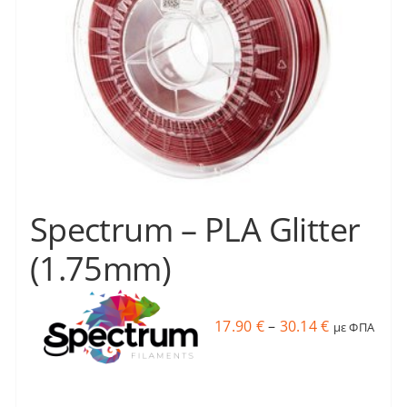
Spectrum – PLA Glitter
(1.75mm)
Price
17.90
€
–
30.14
€
με ΦΠΑ
range:
17.90 €
through