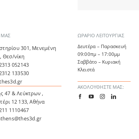
Α ΜΑΣ
ΩΡΑΡΙΟ ΛΕΙΤΟΥΡΓΙΑΣ
Δευτέρα – Παρασκευή
τηρίου 301, Μενεμένη
09:00πμ – 17:00μμ
, Θεσ/νίκη
Σαββάτο – Κυριακή
 2313 052143
Κλειστά
 2312 133530
thes3d.gr
ΑΚΟΛΟΥΘΉΣΤΕ ΜΑΣ:
ς 47 & Λεύκτρων ,
τέρι 12 133, Αθήνα
 211 1110467
athens@thes3d.gr