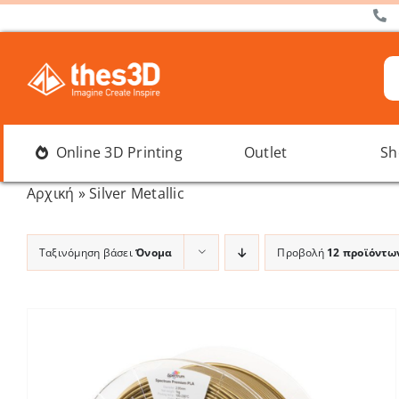
Μετάβαση
στο
περιεχόμενο
Α
γι
Online 3D Printing
Outlet
Sh
Αρχική
»
Silver Metallic
Ταξινόμηση βάσει
Όνομα
Προβολή
12 προϊόντω