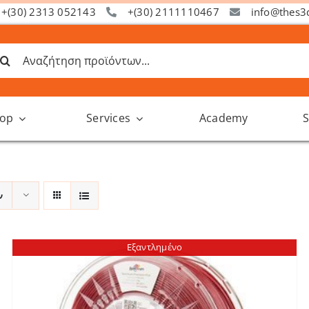
+(30) 2313 052143
+(30) 2111110467
info@thes3
ναζήτηση
α:
op
Services
Academy
S
ν
Εξαντλημένο