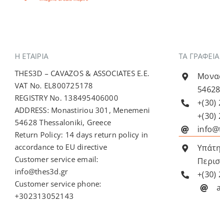
προϊόντος
Η ΕΤΑΙΡΊΑ
ΤΑ ΓΡΑΦΕΙ
THES3D – CAVAZOS & ASSOCIATES E.E.
Μονασ
VAT No. EL800725178
54628
REGISTRY No. 138495406000
+(30)
ADDRESS: Monastiriou 301, Menemeni
+(30)
54628 Thessaloniki, Greece
info@
Return Policy: 14 days return policy in
accordance to EU directive
Υπάτη
Customer service email:
Περισ
info@thes3d.gr
+(30)
Customer service phone:
+302313052143