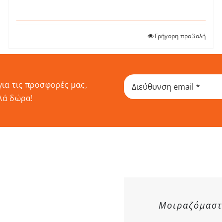
30.14 €
Γρήγορη προβολή
για τις προσφορές μας,
λά δώρα!
Μοιραζόμαστε