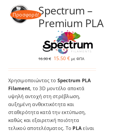
Spectrum –
Services
Προσφορά!
Premium PLA
Academy
Software
Original
Η
15.50
€
16.90
€
με ΦΠΑ
price
τρέχουσα
Blog
was:
τιμή
Χρησιμοποιώντας το
Spectrum PLA
16.90 €.
είναι:
Επικοινωνία
Filament
, το 3D μοντέλο αποκτά
15.50 €.
υψηλή αντοχή στη στρέβλωση,
αυξημένη ανθεκτικότητα και
σταθερότητα κατά την εκτύπωση,
καθώς και εξαιρετική ποιότητα
τελικού αποτελέσματος. Το
PLA
είναι