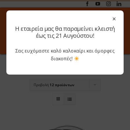
Μετάβαση
στο
×
περιεχόμενο
Η εταιρεία μας θα παραμείνει κλειστή
Αναζήτηση
έως τις 21 Αυγούστου!
για:
Σας ευχόμαστε καλό καλοκαίρι και όμορφες
Toggle
Toggle
Navigation
Navigati
Αρχική
»
Lion Orange
διακοπές!
Online 3D Printing
Καλάθι
Ταξινόμηση βάσει
Προεπιλεγμένη
παραγγελία
Λογαριασμός
Outlet
Προβολή
12 προϊόντων
Shop
Shop