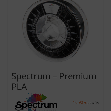
Services
Academy
Software
Blog
Spectrum – Premium
Επικοινωνία
PLA
16.90
€
με ΦΠΑ