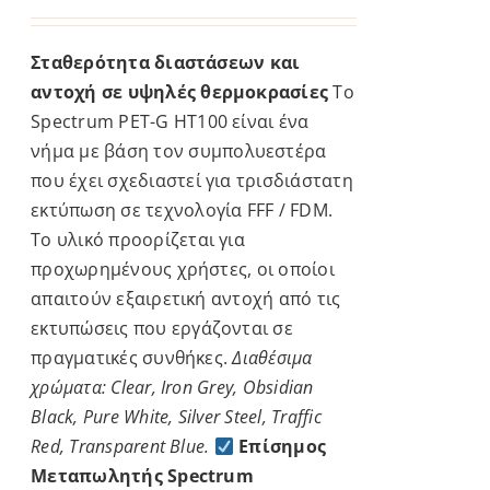
range:
21.90 €
Σταθερότητα
διαστάσεων
και
through
αντοχή
σε
υψηλές
θερμοκρασίες
Το
37.20 €
Spectrum
PET-G
HT1
00
είναι
ένα
νήμα
με
βάση
τον
συμπολυεστέρα
που
έχει
σχεδιαστεί
για
τρισδιάστατη
εκτύπωση
σε
τεχνολογία
FFF
/
FDM
.
Το
υλικό
προορίζεται
για
προχωρημένους
χρήστες
,
οι
οποίοι
απαιτούν
εξαιρετική
αντοχή
από
τις
εκτυπώσεις
που
εργάζονται
σε
πραγματικές
συνθήκες
.
Διαθέσιμα
χρώματα: Clear, Iron Grey, Obsidian
Black, Pure White, Silver Steel, Traffic
Red, Transparent Blue.
Επίσημος
Μεταπωλητής Spectrum