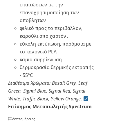
επιπτώσεων
με
την
επαναχρησιμοποίηση
των
αποβλήτων
φιλικό
προς
το
περιβάλλον
,
καρούλι
από
χαρτόνι
εύκολη
εκτύπωση
,
παρόμοια
με
το
κανονικό
PLA
καμία
συρρίκνωση
θερμοκρασία
θερμικής
εκτροπής
-
55°C
Διαθέσιμα Χρώματα: Basalt Grey, Leaf
Green, Signal Blue, Signal Red, Signal
White, Traffic Black, Yellow Orange.
Επίσημος Μεταπωλητής Spectrum
Λεπτομέρειες