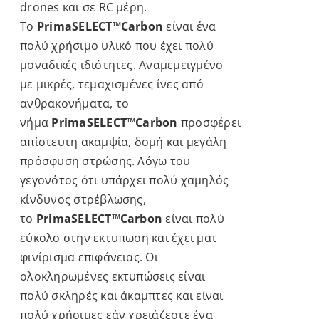
drones και σε RC μέρη.
Το
PrimaSELECT™Carbon
είναι ένα
πολύ χρήσιμο υλικό που έχει πολύ
μοναδικές ιδιότητες. Αναμεμειγμένο
με μικρές, τεμαχισμένες ίνες από
ανθρακονήματα, το
νήμα
PrimaSELECT™Carbon
προσφέρει
απίστευτη ακαμψία, δομή και μεγάλη
πρόσφυση στρώσης. Λόγω του
γεγονότος ότι υπάρχει πολύ χαμηλός
κίνδυνος στρέβλωσης,
το
PrimaSELECT™Carbon
είναι πολύ
εύκολο στην εκτυπωση και έχει ματ
φινίρισμα επιφάνειας. Οι
ολοκληρωμένες εκτυπώσεις είναι
πολύ σκληρές και άκαμπτες και είναι
πολύ χρήσιμες εάν χρειάζεστε ένα