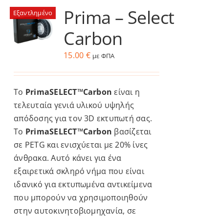
Prima – Select
Εξαντλημένο
Services
Carbon
Academy
15.00
€
με ΦΠΑ
Software
Το
PrimaSELECT™Carbon
είναι η
τελευταία γενιά υλικού υψηλής
Blog
απόδοσης για τον 3D εκτυπωτή σας.
Το
PrimaSELECT™Carbon
βασίζεται
σε PETG και ενισχύεται με 20% ίνες
Επικοινωνία
άνθρακα. Αυτό κάνει για ένα
εξαιρετικά σκληρό νήμα που είναι
ιδανικό για εκτυπωμένα αντικείμενα
που μπορούν να χρησιμοποιηθούν
στην αυτοκινητοβιομηχανία, σε