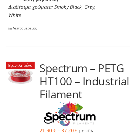
Διαθέσιμα χρώματα: Smoky Black, Grey,
White
Λεπτομέρειες
Spectrum – PETG
Εξαντλημένο
HT100 – Industrial
Filament
Price
21.90
€
–
37.20
€
με ΦΠΑ