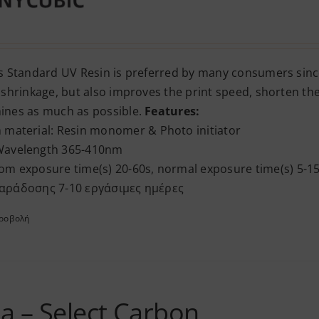
s Standard UV Resin is preferred by many consumers since
 shrinkage, but also improves the print speed, shorten the
ines as much as possible.
Features:
 material: Resin monomer & Photo initiator
Wavelength 365-410nm
om exposure time(s) 20-60s, normal exposure time(s) 5-1
αράδοσης 7-10 εργάσιμες ημέρες
προβολή
a – Select Carbon