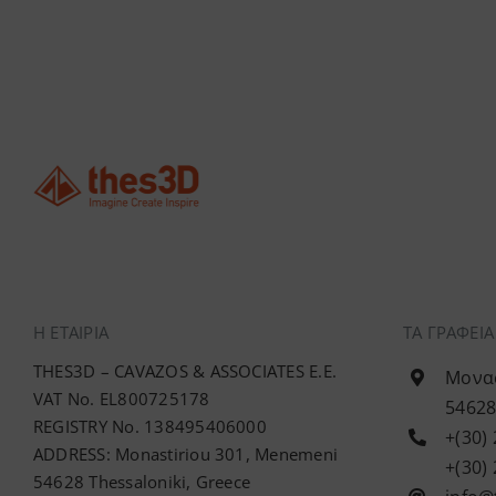
Η ΕΤΑΙΡΊΑ
ΤΑ ΓΡΑΦΕΙ
THES3D – CAVAZOS & ASSOCIATES E.E.
Μονασ
VAT No. EL800725178
54628
REGISTRY No. 138495406000
+(30)
ADDRESS: Monastiriou 301, Menemeni
+(30)
54628 Thessaloniki, Greece