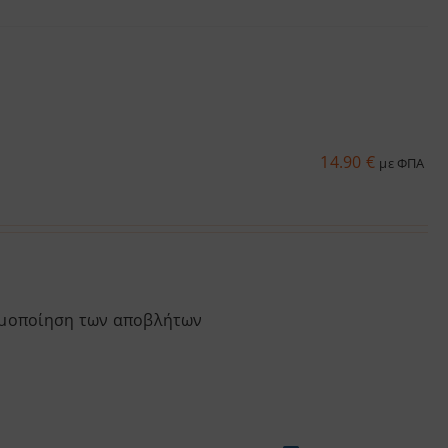
14.90
€
με ΦΠΑ
μοποίηση
των
αποβλήτων