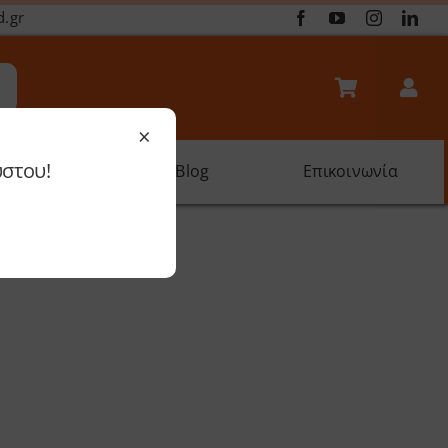
d.gr
×
ύστου!
oftware
Blog
Επικοινωνία