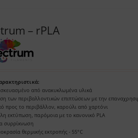
trum – rPLA
αρακτηριστικά
:
ασκευασμένο
από
ανακυκλωμένα
υλικά
ωση
των
περιβαλλοντικών
επιπτώσεων
με
την
επαναχρησι
κό
προς
το
περιβάλλον
,
καρούλι
από
χαρτόνι
ολη
εκτύπωση
,
παρόμοια
με
το
κανονικό
PLA
α
συρρίκνωση
μοκρασία
θερμικής
εκτροπής
-
55°C