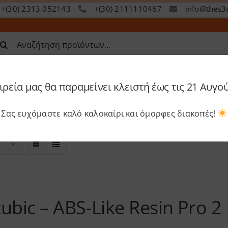
+(30) 2313 052143
+(30) 2111110467
info@thes3
ναζήτηση
α:
ιρεία μας θα παραμείνει κλειστή έως τις 21 Αυγο
op
Services
Academy
S
Σας ευχόμαστε καλό καλοκαίρι και όμορφες διακοπές!
ubic – ABS-Like Resin Pro 2