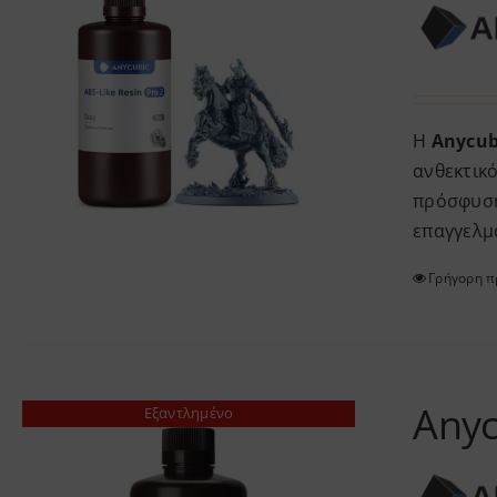
Η
Anycubi
ανθεκτικό
πρόσφυση 
επαγγελμ
Γρήγορη 
Anyc
Εξαντλημένο