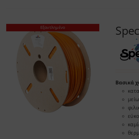
Spec
Εξαντλημένο
Βασικά
χ
κατ
μεί
φιλι
εύκ
καμί
θερ