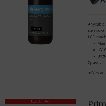
Anycubic’
excessive
LCD mach
Main
UV 
Bott
Χρόνος Π
Γρήγορη 
Prim
Εξαντλημένο