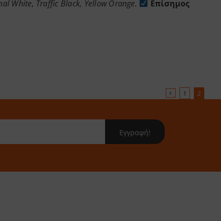
al White, Traffic Black, Yellow Orange.
Επίσημος
1
2
Εγγραφή!