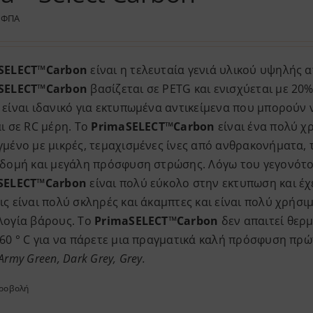
 ΦΠΑ
SELECT™Carbon
είναι η τελευταία γενιά υλικού υψηλής 
SELECT™Carbon
βασίζεται σε PETG και ενισχύεται με 20%
 είναι ιδανικό για εκτυπωμένα αντικείμενα που μπορούν
ι σε RC μέρη. Το
PrimaSELECT™Carbon
είναι ένα πολύ χρ
γμένο με μικρές, τεμαχισμένες ίνες από ανθρακονήματα,
 δομή και μεγάλη πρόσφυση στρώσης. Λόγω του γεγονότο
SELECT™Carbon
είναι πολύ εύκολο στην εκτυπωση και έχ
ς είναι πολύ σκληρές και άκαμπτες και είναι πολύ χρήσι
λογία βάρους. Το
PrimaSELECT™Carbon
δεν απαιτεί θερμ
-60 ° C για να πάρετε μια πραγματικά καλή πρόσφυση πρ
Army Green, Dark Grey, Grey.
προβολή