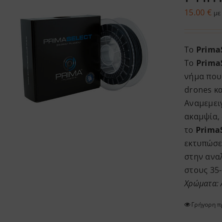
15.00
€
με
Το
Prima
Το
Prima
νήμα που
drones κα
Αναμεμει
ακαμψία,
το
Prima
εκτυπώσει
στην ανα
στους 35
Χρώματα: 
Γρήγορη 