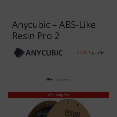
προϊόντος
Anycubic – ABS-Like
Resin Pro 2
21.90
€
με ΦΠΑ
Λεπτομέρειες
Εξαντλημένο