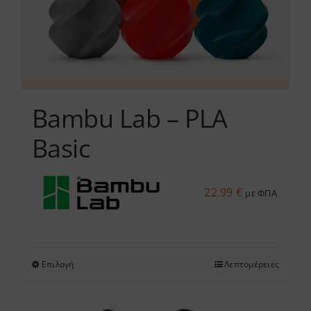
σελίδα
του
προϊόντος
Bambu Lab – PLA
Basic
22.99
€
με ΦΠΑ
Επιλογή
Λεπτομέρειες
Αυτό
το
προϊόν