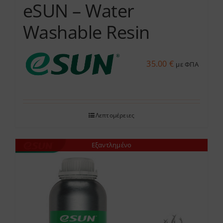
eSUN – Water
Washable Resin
35.00
€
με ΦΠΑ
Λεπτομέρειες
Εξαντλημένο