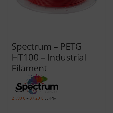
Spectrum – PETG
HT100 – Industrial
Filament
Price
21.90
€
–
37.20
€
με ΦΠΑ
range:
21.90 €