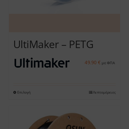
σελίδα
του
προϊόντος
UltiMaker – PETG
49.90
€
με ΦΠΑ
Επιλογή
Λεπτομέρειες
Αυτό
το
προϊόν
έχει
πολλαπλές