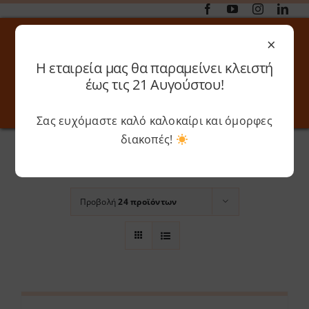
Μετάβαση
στο
×
περιεχόμενο
Η εταιρεία μας θα παραμείνει κλειστή
Αναζήτηση
έως τις 21 Αυγούστου!
για:
Σας ευχόμαστε καλό καλοκαίρι και όμορφες
Toggle
Toggle
Navigation
Navigati
Αρχική
»
Grey
διακοπές!
Online 3D Printing
Καλάθι
Ταξινόμηση βάσει
Ημέρα
Λογαριασμός
Outlet
Προβολή
24 προϊόντων
Shop
Shop