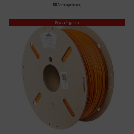
Λεπτομέρειες
through
37.20 €
Εξαντλημένο