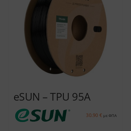
eSUN – TPU 95A
30.90
€
με ΦΠΑ