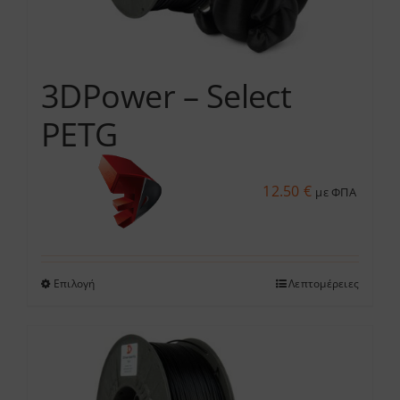
επιλεγούν
στη
σελίδα
του
3DPower – Select
προϊόντος
PETG
12.50
€
με ΦΠΑ
Επιλογή
Λεπτομέρειες
Αυτό
το
προϊόν
έχει
πολλαπλές