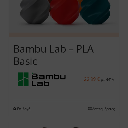
σελίδα
του
προϊόντος
Bambu Lab – PLA
Basic
22.99
€
με ΦΠΑ
Επιλογή
Λεπτομέρειες
Αυτό
το
προϊόν