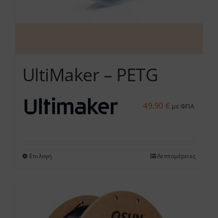
σελίδα
του
προϊόντος
UltiMaker – PETG
49.90
€
με ΦΠΑ
Επιλογή
Λεπτομέρειες
Αυτό
το
προϊόν
έχει
πολλαπλές