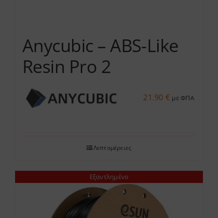
προϊόντος
Anycubic – ABS-Like
Resin Pro 2
21.90
€
με ΦΠΑ
Λεπτομέρειες
Εξαντλημένο