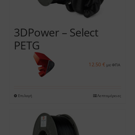
επιλεγούν
στη
σελίδα
του
3DPower – Select
προϊόντος
PETG
12.50
€
με ΦΠΑ
Επιλογή
Λεπτομέρειες
Αυτό
το
προϊόν
έχει
πολλαπλές