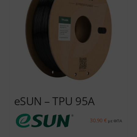
eSUN – TPU 95A
30.90
€
με ΦΠΑ