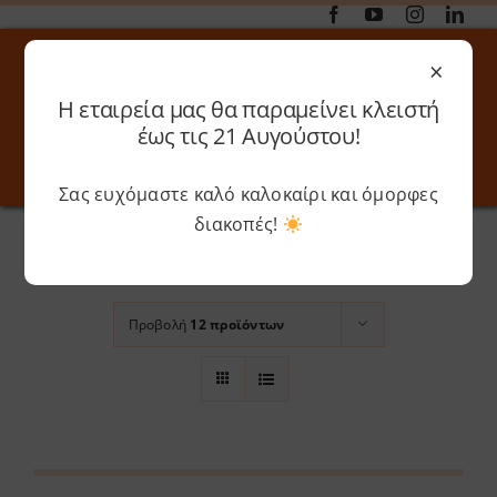
Μετάβαση
στο
×
περιεχόμενο
Η εταιρεία μας θα παραμείνει κλειστή
Αναζήτηση
έως τις 21 Αυγούστου!
για:
Σας ευχόμαστε καλό καλοκαίρι και όμορφες
Toggle
Toggle
Navigation
Navigati
Αρχική
»
Grey
διακοπές!
Online 3D Printing
Καλάθι
Ταξινόμηση βάσει
Ημέρα
Λογαριασμός
Outlet
Προβολή
12 προϊόντων
Shop
Shop