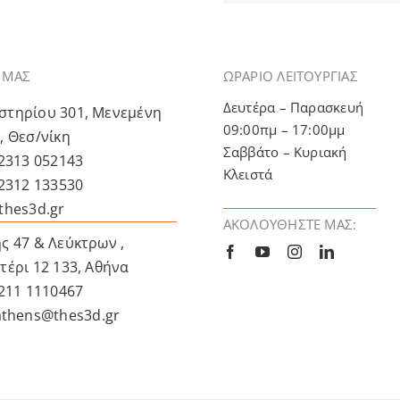
Α ΜΑΣ
ΩΡΑΡΙΟ ΛΕΙΤΟΥΡΓΙΑΣ
Δευτέρα – Παρασκευή
τηρίου 301, Μενεμένη
09:00πμ – 17:00μμ
, Θεσ/νίκη
Σαββάτο – Κυριακή
 2313 052143
Κλειστά
 2312 133530
thes3d.gr
ΑΚΟΛΟΥΘΉΣΤΕ ΜΑΣ:
ς 47 & Λεύκτρων ,
τέρι 12 133, Αθήνα
 211 1110467
athens@thes3d.gr