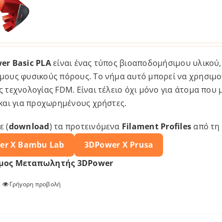
er Basic PLA
είναι ένας τύπος βιοαποδομήσιμου υλικού,
μους φυσικούς πόρους. Το νήμα αυτό μπορεί να χρησιμο
 τεχνολογίας FDM. Είναι τέλειο όχι μόνο για άτομα που 
 και για προχωρημένους χρήστες.
ε (
download
) τα προτεινόμενα
Filament Profiles
από τη
er X
Bambu Lab
3DPower X
Prusa
μος Μεταπωλητής 3DPower
Γρήγορη προβολή
Αυτό
το
προϊόν