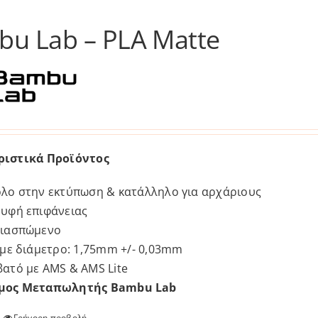
έχει
πολλαπλές
u Lab – PLA Matte
παραλλαγές.
Οι
επιλογές
μπορούν
να
επιλεγούν
ριστικά Προϊόντος
στη
σελίδα
λο στην εκτύπωση & κατάλληλο για αρχάριους
του
υφή επιφάνειας
προϊόντος
διασπώμενο
 με διάμετρο: 1,75mm +/- 0,03mm
ατό με AMS & AMS Lite
μος Μεταπωλητής Bambu Lab
Γρήγορη προβολή