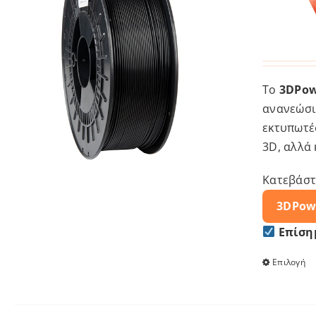
Το
3DPow
ανανεώσι
εκτυπωτές
3D, αλλά
Κατεβάστ
3DPow
Επίση
Επιλογή