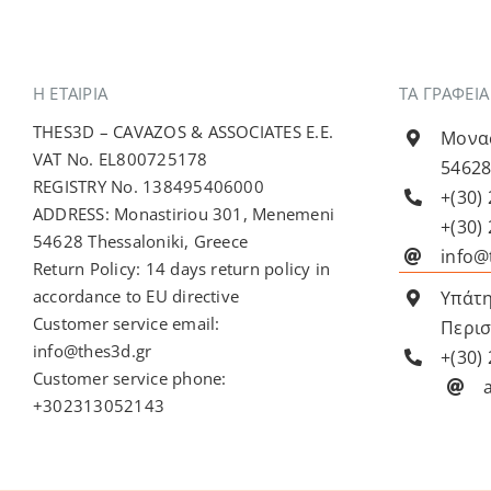
Η ΕΤΑΙΡΊΑ
ΤΑ ΓΡΑΦΕΙ
THES3D – CAVAZOS & ASSOCIATES E.E.
Μονασ
VAT No. EL800725178
54628
REGISTRY No. 138495406000
+(30)
ADDRESS: Monastiriou 301, Menemeni
+(30)
54628 Thessaloniki, Greece
info@
Return Policy: 14 days return policy in
accordance to EU directive
Υπάτη
Customer service email:
Περισ
info@thes3d.gr
+(30)
Customer service phone:
+302313052143