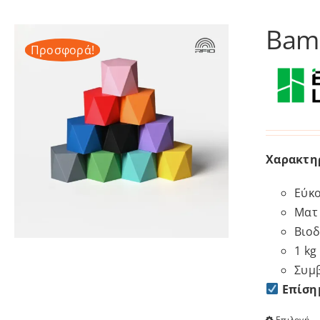
Bamb
Προσφορά!
Χαρακτη
Εύκο
Ματ 
Βιο
1 kg
Συμβ
Επίση
Επιλογή