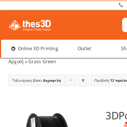
Μετάβαση
στο
περιεχόμενο
Α
γι
Online 3D Printing
Outlet
Sh
Αρχική
»
Grass Green
Ταξινόμηση βάσει
Δημοφιλή
Προβολή
12 προϊό
3DPo