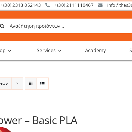
+(30) 2313 052143
+(30) 2111110467
info@thes3
ναζήτηση
α:
op
Services
Academy
S
ντων
wer – Basic PLA