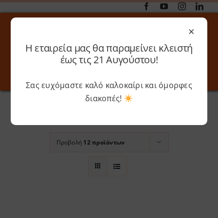
Μετάβαση
στο
×
περιεχόμενο
Η εταιρεία μας θα παραμείνει κλειστή
Αναζήτηση
έως τις 21 Αυγούστου!
για:
Σας ευχόμαστε καλό καλοκαίρι και όμορφες
Toggle
Toggle
Navigation
Navigati
Αρχική
»
Fire Red
διακοπές!
Online 3D Printing
Καλάθι
Ταξινόμηση βάσει
Βαθμολογία
Λογαριασμός
Outlet
Προβολή
12 προϊόντων
Shop
Shop