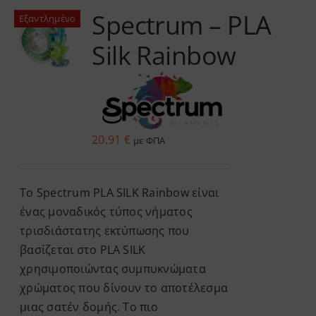
Spectrum – PLA
Εξαντλημένο
Services
Silk Rainbow
Academy
Software
20.91
€
με ΦΠΑ
Blog
Το Spectrum PLA SILK Rainbow είναι
Επικοινωνία
ένας μοναδικός τύπος νήματος
τρισδιάστατης εκτύπωσης που
βασίζεται στο PLA SILK
χρησιμοποιώντας συμπυκνώματα
χρώματος που δίνουν το αποτέλεσμα
μιας σατέν δομής. Το πιο