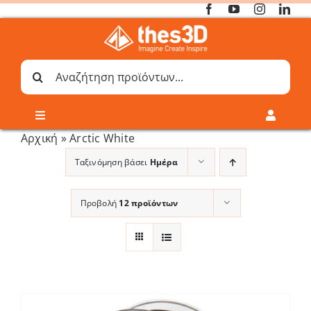
Μετάβαση
στο
περιεχόμενο
Αναζήτηση
για:
Toggle
Toggle
Navigation
Navigati
Αρχική
»
Arctic White
Online 3D Printing
Καλάθι
Ταξινόμηση βάσει
Ημέρα
Λογαριασμός
Outlet
Προβολή
12 προϊόντων
Shop
Shop