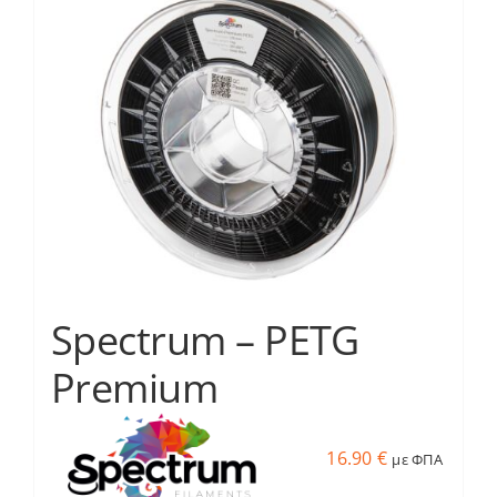
Services
Academy
Software
Blog
Spectrum – PETG
Επικοινωνία
Premium
16.90
€
με ΦΠΑ