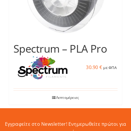
μπορούν
να
επιλεγούν
στη
σελίδα
του
Spectrum – PLA Pro
προϊόντος
30.90
€
με ΦΠΑ
Λεπτομέρειες
Εγγραφείτε στο Newsletter! Eνημερωθείτε πρώτοι για