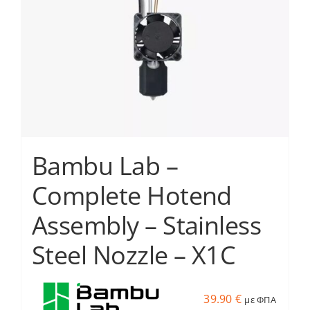
να
επιλεγούν
στη
σελίδα
του
προϊόντος
Bambu Lab –
Complete Hotend
Assembly – Stainless
Steel Nozzle – X1C
39.90
€
με ΦΠΑ