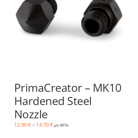
επιλογές
μπορούν
να
επιλεγούν
στη
σελίδα
του
προϊόντος
PrimaCreator – MK10
Hardened Steel
Nozzle
Price
12.90
€
–
14.70
€
με ΦΠΑ
range: