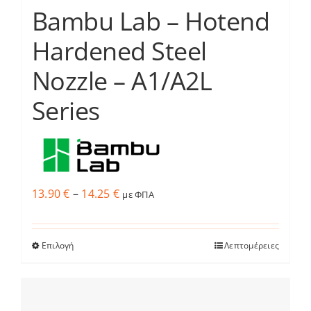
Bambu Lab – Hotend
Hardened Steel
Nozzle – A1/A2L
Series
Price
13.90
€
–
14.25
€
με ΦΠΑ
range:
13.90 €
Επιλογή
Λεπτομέρειες
Αυτό
through
το
14.25 €
προϊόν
έχει