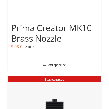
προϊόντος
Prima Creator MK10
Brass Nozzle
9.93
€
με ΦΠΑ
Λεπτομέρειες
Εξαντλημένο