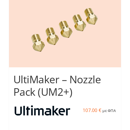
Services
Academy
Software
Blog
UltiΜaker – Nozzle
Επικοινωνία
Pack (UM2+)
107.00
€
με ΦΠΑ