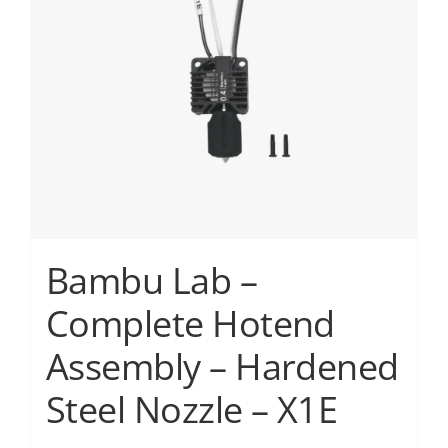
μπορούν
να
επιλεγούν
στη
σελίδα
του
προϊόντος
Bambu Lab –
Complete Hotend
Assembly – Hardened
Steel Nozzle – X1E