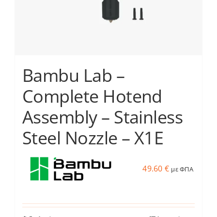
σελίδα
του
προϊόντος
Bambu Lab –
Complete Hotend
Assembly – Stainless
Steel Nozzle – X1E
49.60
€
με ΦΠΑ