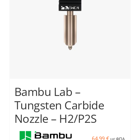
Bambu Lab –
Tungsten Carbide
Nozzle – H2/P2S
64.99
€
με ΦΠΑ