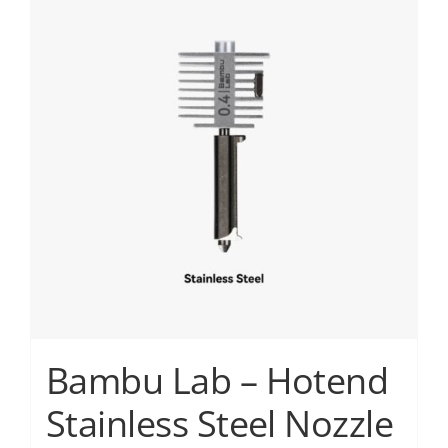
πολλαπλές
παραλλαγές.
Οι
επιλογές
μπορούν
να
επιλεγούν
στη
σελίδα
του
προϊόντος
Bambu Lab – Hotend
Stainless Steel Nozzle