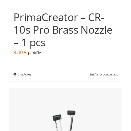
PrimaCreator – CR-
10s Pro Brass Nozzle
– 1 pcs
9.30
€
με ΦΠΑ
Επιλογή
Λεπτομέρειες
Αυτό
το
προϊόν
έχει
πολλαπλές
παραλλαγές.
Οι
επιλογές