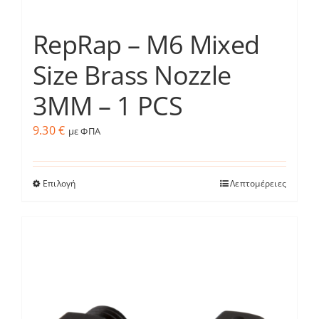
RepRap – M6 Mixed
Size Brass Nozzle
3MM – 1 PCS
9.30
€
με ΦΠΑ
Επιλογή
Λεπτομέρειες
Αυτό
το
προϊόν
έχει
πολλαπλές
παραλλαγές.
Οι