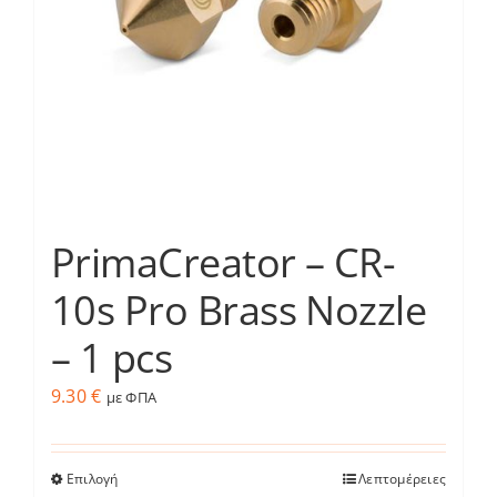
να
επιλεγούν
στη
σελίδα
του
προϊόντος
PrimaCreator – CR-
10s Pro Brass Nozzle
– 1 pcs
9.30
€
με ΦΠΑ
Επιλογή
Λεπτομέρειες
Αυτό