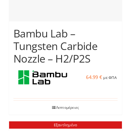
προϊόντος
Bambu Lab –
Tungsten Carbide
Nozzle – H2/P2S
64.99
€
με ΦΠΑ
Λεπτομέρειες
Εξαντλημένο