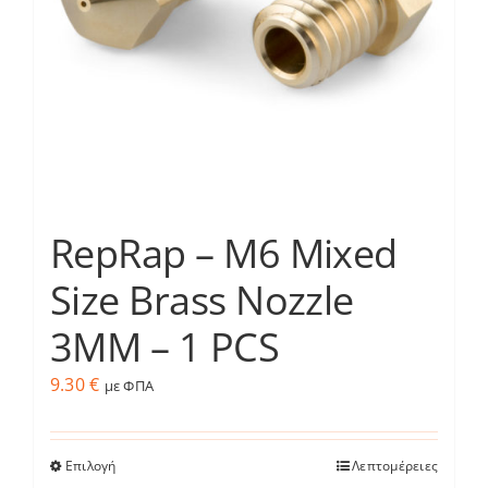
να
επιλεγούν
στη
σελίδα
του
προϊόντος
RepRap – M6 Mixed
Size Brass Nozzle
3MM – 1 PCS
9.30
€
με ΦΠΑ
Επιλογή
Λεπτομέρειες
Αυτό