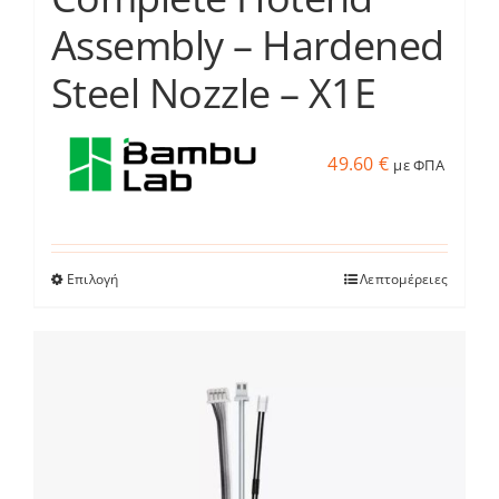
Assembly – Hardened
Steel Nozzle – X1E
49.60
€
με ΦΠΑ
Επιλογή
Λεπτομέρειες
Αυτό
το
προϊόν
έχει
πολλαπλές
παραλλαγές.
Οι
επιλογές