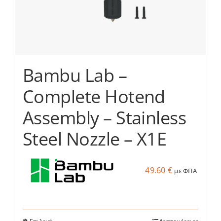
σελίδα
του
προϊόντος
Bambu Lab –
Complete Hotend
Assembly – Stainless
Steel Nozzle – X1E
49.60
€
με ΦΠΑ