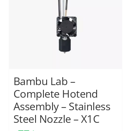
μπορούν
να
επιλεγούν
στη
σελίδα
του
προϊόντος
Bambu Lab –
Complete Hotend
Assembly – Stainless
Steel Nozzle – X1C