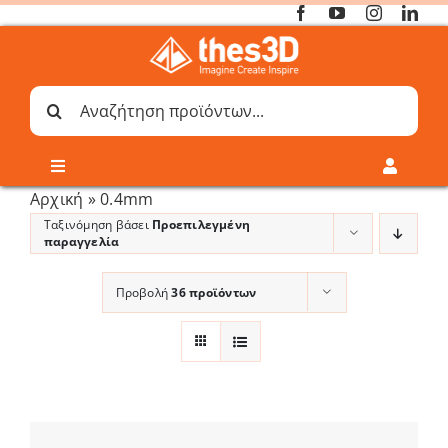
Μετάβαση
στο
περιεχόμενο
Αναζήτηση
για:
Toggle
Toggle
Navigation
Navigati
Αρχική
»
0.4mm
Online 3D Printing
Καλάθι
Ταξινόμηση βάσει
Προεπιλεγμένη
παραγγελία
Λογαριασμός
Outlet
Προβολή
36 προϊόντων
Shop
Shop