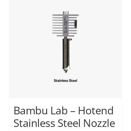
πολλαπλές
παραλλαγές.
Οι
επιλογές
μπορούν
να
επιλεγούν
στη
σελίδα
του
προϊόντος
Bambu Lab – Hotend
Stainless Steel Nozzle