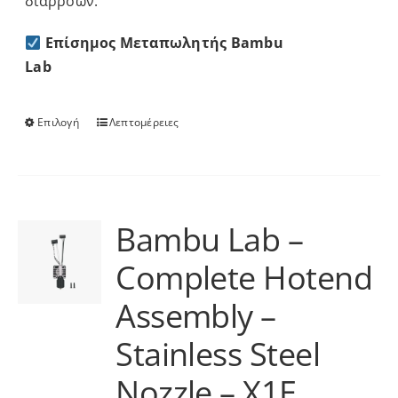
διαρροών.
Επίσημος Μεταπωλητής Bambu
Lab
Επιλογή
Λεπτομέρειες
Αυτό
το
προϊόν
έχει
πολλαπλές
Bambu Lab –
παραλλαγές.
Complete Hotend
Οι
επιλογές
Assembly –
μπορούν
να
Stainless Steel
επιλεγούν
Nozzle – X1E
στη