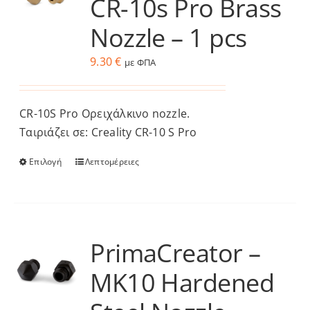
CR-10s Pro Brass
Οι
επιλογές
Nozzle – 1 pcs
μπορούν
να
9.30
€
με ΦΠΑ
επιλεγούν
στη
CR-10S
Pro
σελίδα
Ορειχάλκινο
nozzle.
Ταιριάζει
σε
του
:
Creality
CR-1
0
S
Pro
προϊόντος
Επιλογή
Λεπτομέρειες
Αυτό
το
προϊόν
έχει
πολλαπλές
PrimaCreator –
παραλλαγές.
MK10 Hardened
Οι
επιλογές