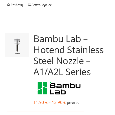
Επιλογή
Λεπτομέρειες
Αυτό
το
προϊόν
έχει
πολλαπλές
Bambu Lab –
παραλλαγές.
Hotend Stainless
Οι
επιλογές
Steel Nozzle –
μπορούν
να
A1/A2L Series
επιλεγούν
στη
σελίδα
του
Price
11.90
€
–
13.90
€
προϊόντος
με ΦΠΑ
range: