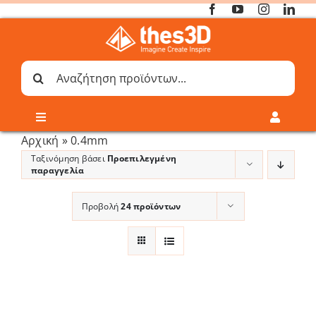
Μετάβαση
στο
περιεχόμενο
Αναζήτηση
για:
Toggle
Toggle
Navigation
Navigati
Αρχική
»
0.4mm
Online 3D Printing
Καλάθι
Ταξινόμηση βάσει
Προεπιλεγμένη
παραγγελία
Λογαριασμός
Outlet
Προβολή
24 προϊόντων
Shop
Shop