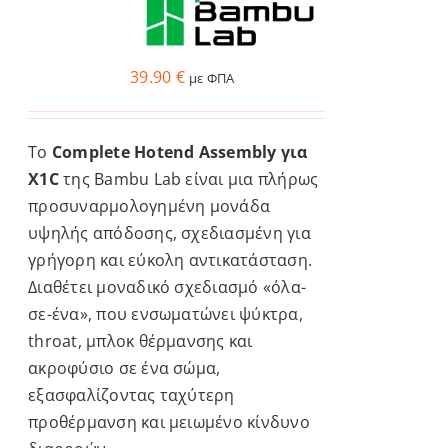
του
προϊόντος
39.90
€
με ΦΠΑ
Το
Complete Hotend Assembly για
X1C
της Bambu Lab είναι μια πλήρως
προσυναρμολογημένη μονάδα
υψηλής απόδοσης, σχεδιασμένη για
γρήγορη και εύκολη αντικατάσταση.
Διαθέτει μοναδικό σχεδιασμό «όλα-
σε-ένα», που ενσωματώνει ψύκτρα,
throat, μπλοκ θέρμανσης και
ακροφύσιο σε ένα σώμα,
εξασφαλίζοντας ταχύτερη
προθέρμανση και μειωμένο κίνδυνο