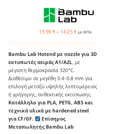
στη
σελίδα
του
Price
13.90
€
–
14.25
€
προϊόντος
με ΦΠΑ
range:
13.90 €
Bambu Lab Hotend με nozzle για 3D
through
εκτυπωτές σειράς A1/A2L
, με
14.25 €
μέγιστη θερμοκρασία 320°C.
Διαθέσιμο σε μεγέθη 0.4–0.8 mm για
επιλογή μεταξύ υψηλής λεπτομέρειας
ή γρήγορης, ανθεκτικής εκτύπωσης.
Κατάλληλο για PLA, PETG, ABS και
τεχνικά υλικά με hardened steel
για CF/GF.
Επίσημος
Μεταπωλητής Bambu Lab