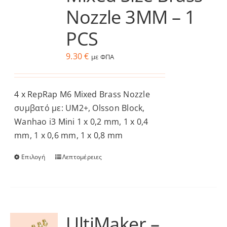
επιλογές
Nozzle 3MM – 1
μπορούν
να
PCS
επιλεγούν
9.30
€
με ΦΠΑ
στη
σελίδα
του
4 x RepRap M6 Mixed Brass Nozzle
προϊόντος
συμβατό με: UM2+, Olsson Block,
Wanhao i3 Mini 1 x 0,2 mm, 1 x 0,4
mm, 1 x 0,6 mm, 1 x 0,8 mm
Επιλογή
Λεπτομέρειες
Αυτό
το
προϊόν
έχει
πολλαπλές
UltiΜaker –