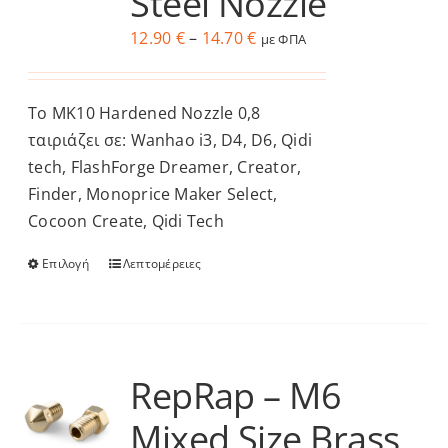
Steel Nozzle
μπορούν
να
Price
12.90
€
–
14.70
€
με ΦΠΑ
επιλεγούν
range:
στη
12.90 €
Το MK10 Hardened Nozzle 0,8
σελίδα
through
ταιριάζει σε: Wanhao i3, D4, D6, Qidi
του
14.70 €
tech, FlashForge Dreamer, Creator,
προϊόντος
Finder, Monoprice Maker Select,
Cocoon Create, Qidi Tech
Επιλογή
Λεπτομέρειες
Αυτό
το
προϊόν
έχει
πολλαπλές
RepRap – M6
παραλλαγές.
Mixed Size Brass
Οι