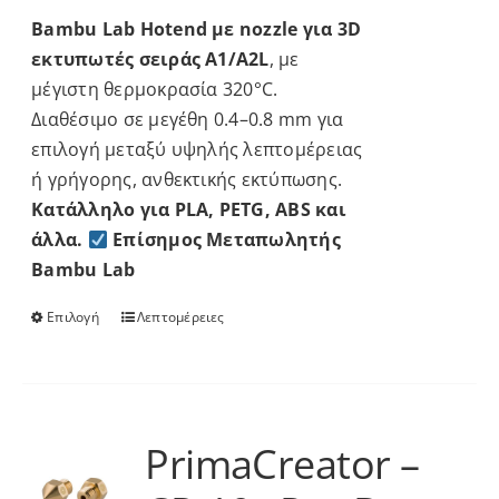
11.90 €
Bambu Lab Hotend με nozzle για 3D
through
εκτυπωτές σειράς A1/A2L
, με
13.90 €
μέγιστη θερμοκρασία 320°C.
Διαθέσιμο σε μεγέθη 0.4–0.8 mm για
επιλογή μεταξύ υψηλής λεπτομέρειας
ή γρήγορης, ανθεκτικής εκτύπωσης.
Κατάλληλο για PLA, PETG, ABS και
άλλα.
Επίσημος Μεταπωλητής
Bambu Lab
Επιλογή
Λεπτομέρειες
Αυτό
το
προϊόν
έχει
πολλαπλές
PrimaCreator –
παραλλαγές.