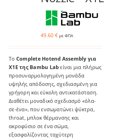
σελίδα
του
προϊόντος
49.60
€
με ΦΠΑ
Το
Complete Hotend Assembly για
X1E της Bambu Lab
είναι μια πλήρως
προσυναρμολογημένη μονάδα
υψηλής απόδοσης, σχεδιασμένη για
γρήγορη και εύκολη αντικατάσταση.
Διαθέτει μοναδικό σχεδιασμό «όλα-
σε-ένα», που ενσωματώνει ψύκτρα,
throat, μπλοκ θέρμανσης και
ακροφύσιο σε ένα σώμα,
εξασφαλίζοντας ταχύτερη