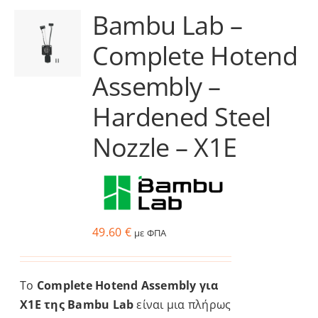
Bambu Lab –
Services
Complete Hotend
Academy
Assembly –
Hardened Steel
Software
Nozzle – X1E
Blog
Επικοινωνία
49.60
€
με ΦΠΑ
Το
Complete Hotend Assembly για
X1E της Bambu Lab
είναι μια πλήρως