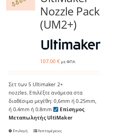
παραλλαγές.
Nozzle Pack
Οι
επιλογές
(UM2+)
μπορούν
να
επιλεγούν
στη
σελίδα
107.00
€
με ΦΠΑ
του
προϊόντος
Σετ των 5 Ultimaker 2+
nozzles. Επιλέξτε ανάμεσα στα
διαθέσιμα μεγέθη: 0,6mm ή 0.25mm,
ή 0.4mm ή 0.8mm
Επίσημος
Μεταπωλητής UltiMaker
Επιλογή
Λεπτομέρειες
Αυτό