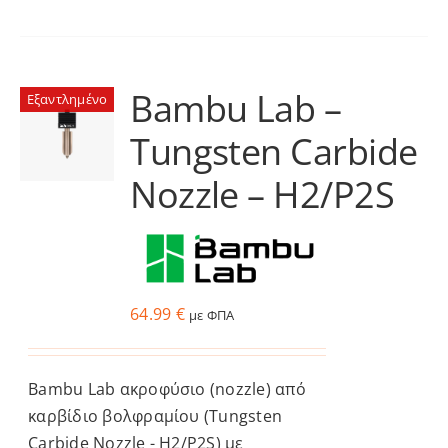
το
προϊόν
έχει
πολλαπλές
Bambu Lab –
Εξαντλημένο
παραλλαγές.
Tungsten Carbide
Οι
επιλογές
Nozzle – H2/P2S
μπορούν
να
επιλεγούν
στη
σελίδα
64.99
€
με ΦΠΑ
του
προϊόντος
Bambu Lab ακροφύσιο (nozzle) από
καρβίδιο βολφραμίου (Tungsten
Carbide Nozzle - H2/P2S) με