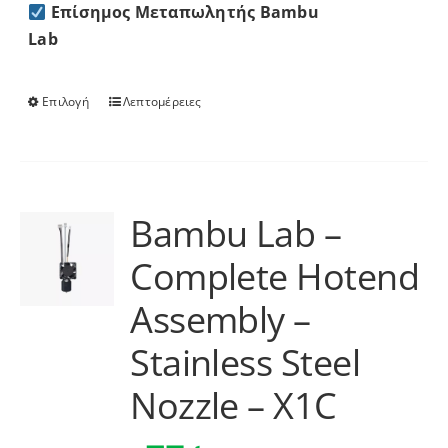
Επίσημος Μεταπωλητής Bambu
Lab
Επιλογή
Λεπτομέρειες
Αυτό
το
προϊόν
έχει
πολλαπλές
Bambu Lab –
παραλλαγές.
Complete Hotend
Οι
επιλογές
Assembly –
μπορούν
να
Stainless Steel
επιλεγούν
Nozzle – X1C
στη
σελίδα