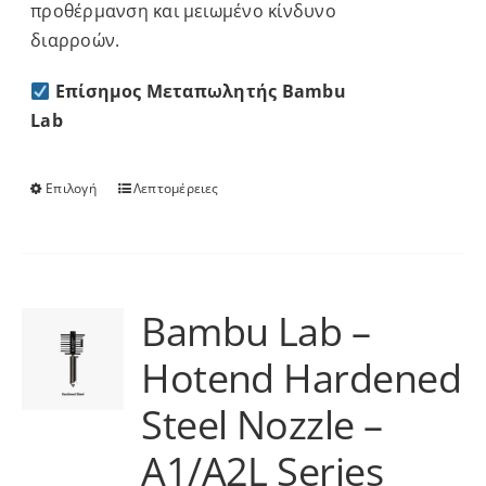
προθέρμανση και μειωμένο κίνδυνο
διαρροών.
Επίσημος Μεταπωλητής Bambu
Lab
Επιλογή
Λεπτομέρειες
Αυτό
το
προϊόν
έχει
πολλαπλές
Bambu Lab –
παραλλαγές.
Hotend Hardened
Οι
επιλογές
Steel Nozzle –
μπορούν
να
A1/A2L Series
επιλεγούν