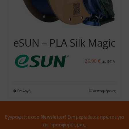
σελίδα
του
προϊόντος
eSUN – PLA Silk Magic
26.90
€
με ΦΠΑ
Επιλογή
Λεπτομέρειες
Αυτό
το
προϊόν
έχει
Εγγραφείτε στο Newsletter! Eνημερωθείτε πρώτοι για
πολλαπλές
τις προσφορές μας,