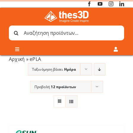
Μετάβαση
στο
περιεχόμενο
Αναζήτηση
για:
Toggle
Toggle
Navigation
Navigati
Αρχική
»
ePLA
Online 3D Printing
Καλάθι
Ταξινόμηση βάσει
Ημέρα
Λογαριασμός
Outlet
Προβολή
12 προϊόντων
Shop
Shop