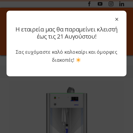
Μετάβαση
στο
×
περιεχόμενο
Η εταιρεία μας θα παραμείνει κλειστή
Αναζήτηση
έως τις 21 Αυγούστου!
για:
Σας ευχόμαστε καλό καλοκαίρι και όμορφες
Toggle
Toggle
Navigation
Navigati
διακοπές!
Αρχική
»
Wasp
Online 3D Printing
Καλάθι
Φίλτρα
Ταξινόμηση
Λογαριασμός
Outlet
Shop
Shop