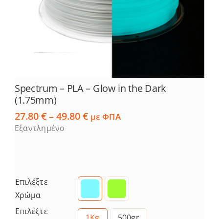
Spectrum – PLA – Glow in the Dark
(1.75mm)
Price
27.80
€
–
49.80
€
με ΦΠΑ
range:
Εξαντλημένο
27.80 €
through
49.80 €
Επιλέξτε
Χρώμα
Επιλέξτε
1Kg
500gr