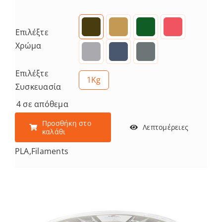
Επιλέξτε
Χρώμα
Επιλέξτε
1Kg
Συσκευασία
4 σε απόθεμα
Προσθήκη στο
Λεπτομέρειες
καλάθι
PLA
,
Filaments