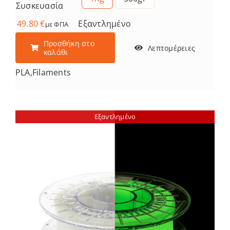
Συσκευασία
49.80
€
Εξαντλημένο
με ΦΠΑ
Προσθήκη στο
Λεπτομέρειες
καλάθι
PLA
,
Filaments
Εξαντλημένο