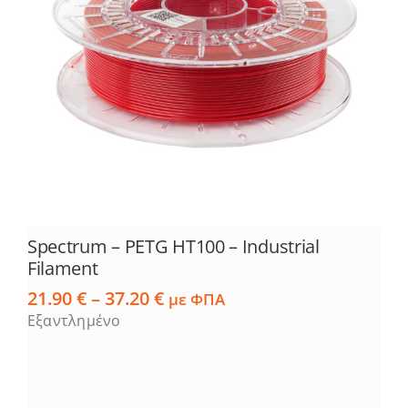
Spectrum – PETG HT100 – Industrial
Filament
Price
21.90
€
–
37.20
€
με ΦΠΑ
range:
Εξαντλημένο
21.90 €
through
37.20 €