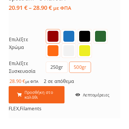
Price
20.91
€
–
28.90
€
με ΦΠΑ
range:
20.91 €
through
28.90 €
Επιλέξτε
Χρώμα
Επιλέξτε
250gr
500gr
Συσκευασία
28.90
€
2 σε απόθεμα
με ΦΠΑ
Προσθήκη στο
Λεπτομέρειες
καλάθι
FLEX
,
Filaments