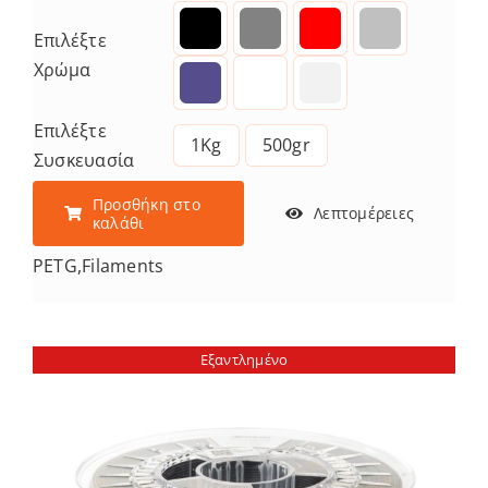
Επιλέξτε
Χρώμα
Επιλέξτε
1Kg
500gr
Συσκευασία
Προσθήκη στο
Λεπτομέρειες
καλάθι
PETG
,
Filaments
Εξαντλημένο