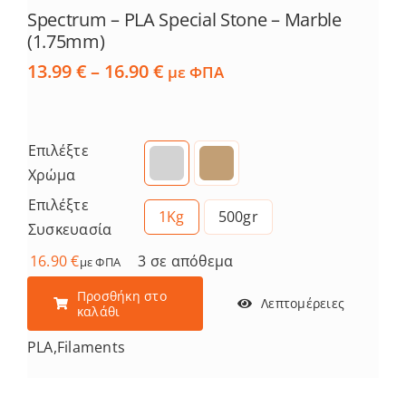
Spectrum – PLA Special Stone – Marble
(1.75mm)
Price
13.99
€
–
16.90
€
με ΦΠΑ
range:
13.99 €
through
16.90 €
Επιλέξτε
Χρώμα
Επιλέξτε
1Kg
500gr
Συσκευασία
16.90
€
3 σε απόθεμα
με ΦΠΑ
Προσθήκη στο
Λεπτομέρειες
καλάθι
PLA
,
Filaments