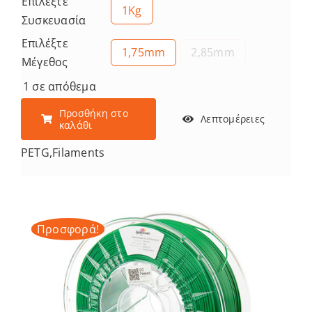
Επιλέξτε
1Kg
Συσκευασία
Επιλέξτε
1,75mm
2,85mm
Μέγεθος
1 σε απόθεμα
Προσθήκη στο
Λεπτομέρειες
καλάθι
PETG
,
Filaments
Προσφορά!