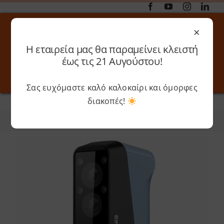
Μετάβαση
στο
×
περιεχόμενο
Η εταιρεία μας θα παραμείνει κλειστή
Αναζήτηση
έως τις 21 Αυγούστου!
για:
Σας ευχόμαστε καλό καλοκαίρι και όμορφες
Toggle
Toggle
Navigation
Navigati
διακοπές!
Αρχική
»
SHINING 3D
Online 3D Printing
Καλάθι
Φίλτρα
Ταξινόμηση
Λογαριασμός
Outlet
Shop
Shop