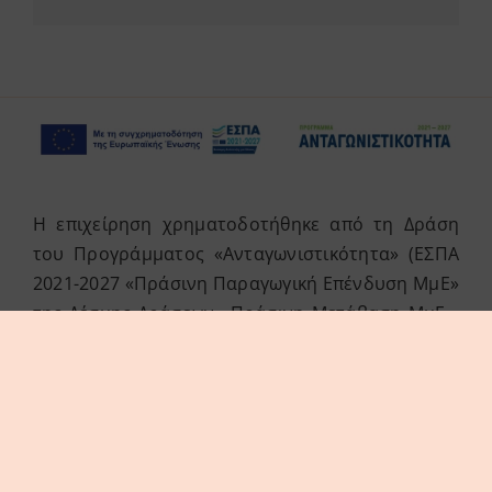
Η επιχείρηση χρηματοδοτήθηκε από τη Δράση
του Προγράμματος «Ανταγωνιστικότητα» (ΕΣΠΑ
2021-2027 «Πράσινη Παραγωγική Επένδυση ΜμΕ»
της Δέσμης Δράσεων «Πράσινη Μετάβαση ΜμΕ».
Η Δράση στοχεύει στην αξιοποίηση και ανάπτυξη
συγχρόνων τεχνολογιών από τις ΜμΕ, στην
αναβάθμιση των παραγόμενων προϊόντων /
υπηρεσιών και εν γένει δραστηριοτήτων τους.