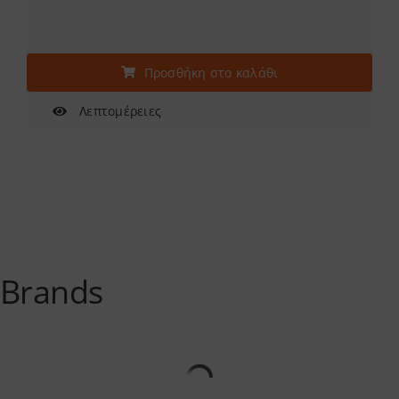
Προσθήκη στο καλάθι
Λεπτομέρειες
Brands