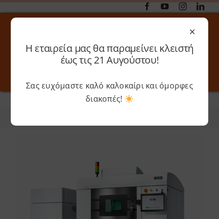
Μετάβαση
στο
×
περιεχόμενο
Η εταιρεία μας θα παραμείνει κλειστή
Αναζήτηση
έως τις 21 Αυγούστου!
για:
Σας ευχόμαστε καλό καλοκαίρι και όμορφες
Toggle
Toggle
Navigation
Navigati
διακοπές!
Αρχική
»
EOS
Online 3D Printing
Καλάθι
Φίλτρα
Ταξινόμηση
Λογαριασμός
Outlet
Shop
Shop